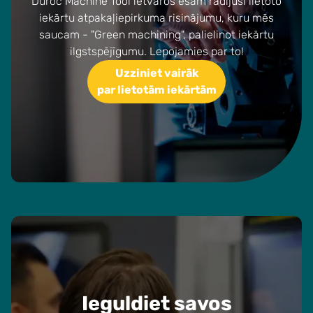
Duroc Machine Tool ietvaros esam radījuši lietoto
iekārtu atpakaļiepirkuma risinājumu, kuru mēs
saucam - "Green machining", palielinot iekārtu
ilgstspējīgumu. Lepojamies par to!
Uzziniet vairāk
par lietotām iekārtām
Ieguldiet savos