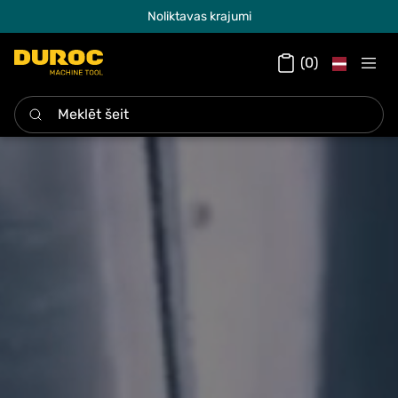
Noliktavas krajumi
Latvian
(0)
Meklēt šeit