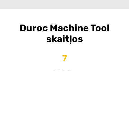
Duroc Machine Tool
skaitļos
7
Valstis
96
Darbinieki
33