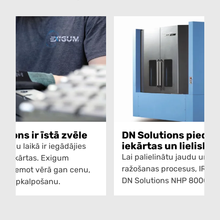
tions ir īstā zvēle
DN Solutions piedāv
iekārtas un lielisku
gadu laikā ir iegādājies
Lai palielinātu jaudu un ra
ns iekārtas. Exigum
ražošanas procesus, IRON 
ons, ņemot vērā gan cenu,
DN Solutions NHP 8000 ar 
entu apkalpošanu.