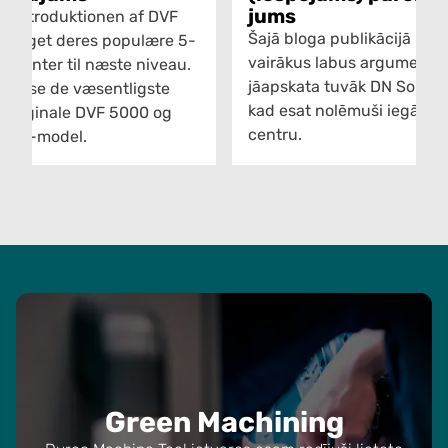
jums
d introduktionen af DVF
Šajā bloga publikācijā mē
n taget deres populære 5-
vairākus labus argumentu
scenter til næste niveau.
jāapskata tuvāk DN Solutio
l belyse de væsentligste
kad esat nolēmuši iegādāt
n originale DVF 5000 og
centru.
tion-model.
Green Machining