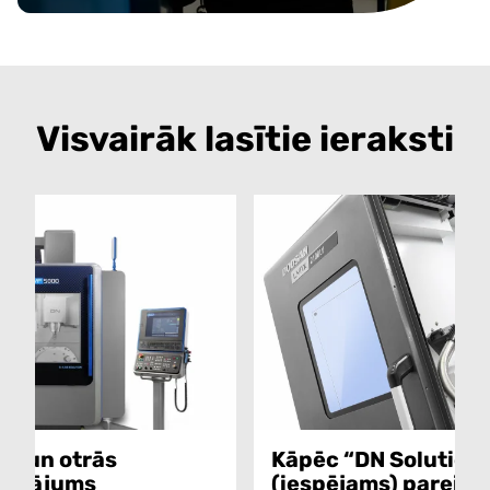
Visvairāk lasītie ieraksti
s un otrās
Kāpēc “DN Solutions”
dzinājums
(iespējams) pareizā 