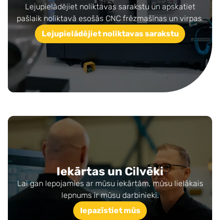
Lejupielādējiet noliktavas sarakstu un apskatiet
pašlaik noliktavā esošās CNC frēzmašīnas un virpas.
Lejupielādējiet noliktavas sarakstu
Iekārtas un Cilvēki
Lai gan lepojamies ar mūsu iekārtām, mūsu lielākais
lepnums ir mūsu darbinieki.
Iepazīstiet mūs